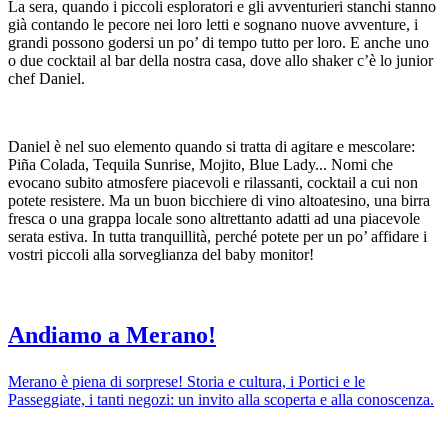
La sera, quando i piccoli esploratori e gli avventurieri stanchi stanno
già contando le pecore nei loro letti e sognano nuove avventure, i
grandi possono godersi un po’ di tempo tutto per loro. E anche uno
o due cocktail al bar della nostra casa, dove allo shaker c’è lo junior
chef Daniel.
Daniel è nel suo elemento quando si tratta di agitare e mescolare:
Piña Colada, Tequila Sunrise, Mojito, Blue Lady... Nomi che
evocano subito atmosfere piacevoli e rilassanti, cocktail a cui non
potete resistere. Ma un buon bicchiere di vino altoatesino, una birra
fresca o una grappa locale sono altrettanto adatti ad una piacevole
serata estiva. In tutta tranquillità, perché potete per un po’ affidare i
vostri piccoli alla sorveglianza del baby monitor!
Andiamo a Merano!
Merano è piena di sorprese! Storia e cultura, i Portici e le
Passeggiate, i tanti negozi: un invito alla scoperta e alla conoscenza.