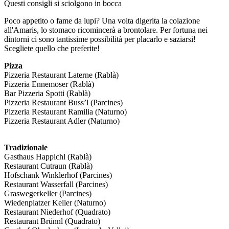
Questi consigli si sciolgono in bocca
Poco appetito o fame da lupi? Una volta digerita la colazione
all'Amaris, lo stomaco ricomincerà a brontolare. Per fortuna nei
dintorni ci sono tantissime possibilità per placarlo e saziarsi!
Scegliete quello che preferite!
Pizza
Pizzeria Restaurant Laterne (Rablà)
Pizzeria Ennemoser (Rablà)
Bar Pizzeria Spotti (Rablà)
Pizzeria Restaurant Buss’l (Parcines)
Pizzeria Restaurant Ramilia (Naturno)
Pizzeria Restaurant Adler (Naturno)
Tradizionale
Gasthaus Happichl (Rablà)
Restaurant Cutraun (Rablà)
Hofschank Winklerhof (Parcines)
Restaurant Wasserfall (Parcines)
Graswegerkeller (Parcines)
Wiedenplatzer Keller (Naturno)
Restaurant Niederhof (Quadrato)
Restaurant Brünnl (Quadrato)