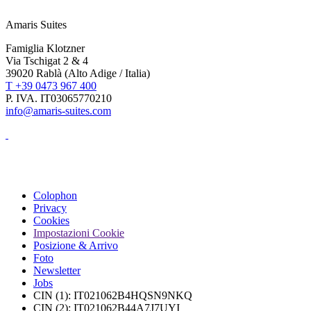
Amaris Suites
Famiglia Klotzner
Via Tschigat 2 & 4
39020 Rablà (Alto Adige / Italia)
T +39 0473 967 400
P. IVA. IT03065770210
info@amaris-suites.com
Colophon
Privacy
Cookies
Impostazioni Cookie
Posizione & Arrivo
Foto
Newsletter
Jobs
CIN (1): IT021062B4HQSN9NKQ
CIN (2): IT021062B44A7J7UYI