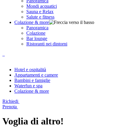
Panoramica
Mondi acquatici
Sauna e Relax
Salute e fitness
Colazione & more
Panoramica
Colazione
Bar lounge
Ristoranti nei dintorni
Hotel e ospitalità
Appartamenti e camere
Bambini e famiglie
Waterfun e spa
Colazione & more
Richiedi
Prenota
Voglia di altro!