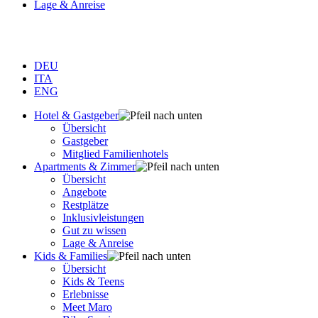
Lage & Anreise
DEU
ITA
ENG
Hotel & Gastgeber
Übersicht
Gastgeber
Mitglied Familienhotels
Apartments & Zimmer
Übersicht
Angebote
Restplätze
Inklusivleistungen
Gut zu wissen
Lage & Anreise
Kids & Families
Übersicht
Kids & Teens
Erlebnisse
Meet Maro