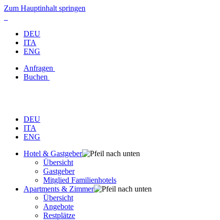
Zum Hauptinhalt springen
DEU
ITA
ENG
Anfragen
Buchen
DEU
ITA
ENG
Hotel & Gastgeber
Übersicht
Gastgeber
Mitglied Familienhotels
Apartments & Zimmer
Übersicht
Angebote
Restplätze