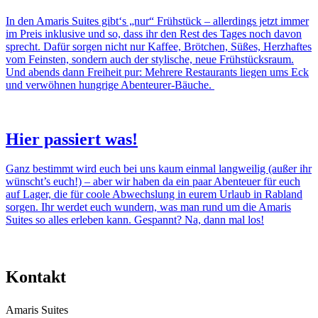
In den Amaris Suites gibt‘s „nur“ Frühstück – allerdings jetzt immer
im Preis inklusive und so, dass ihr den Rest des Tages noch davon
sprecht. Dafür sorgen nicht nur Kaffee, Brötchen, Süßes, Herzhaftes
vom Feinsten, sondern auch der stylische, neue Frühstücksraum.
Und abends dann Freiheit pur: Mehrere Restaurants liegen ums Eck
und verwöhnen hungrige Abenteurer-Bäuche.
Hier passiert was!
Ganz bestimmt wird euch bei uns kaum einmal langweilig (außer ihr
wünscht’s euch!) – aber wir haben da ein paar Abenteuer für euch
auf Lager, die für coole Abwechslung in eurem Urlaub in Rabland
sorgen. Ihr werdet euch wundern, was man rund um die Amaris
Suites so alles erleben kann. Gespannt? Na, dann mal los!
Kontakt
Amaris Suites