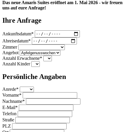
Das neue Amaris Suites eröffnet am 1. Mai 2026 - wir freuen
uns auf eure Anfrage!
Ihre Anfrage
Ankunftsdatum*
Abreisedatum*
Zimmer
Angebot
Anzahl Erwachsene*
Anzahl Kinder
Persönliche Angaben
Anrede*
Vorname*
Nachname*
E-Mail*
Telefon
Straße
PLZ