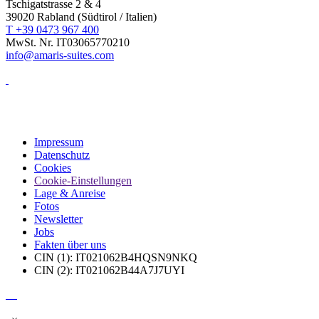
Tschigatstrasse 2 & 4
39020 Rabland (Südtirol / Italien)
T +39 0473 967 400
MwSt. Nr. IT03065770210
info@amaris-suites.com
Impressum
Datenschutz
Cookies
Cookie-Einstellungen
Lage & Anreise
Fotos
Newsletter
Jobs
Fakten über uns
CIN (1): IT021062B4HQSN9NKQ
CIN (2): IT021062B44A7J7UYI