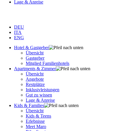
Lage & Anreise
DEU
ITA
ENG
Hotel & Gastgeber
Übersicht
Gastgeber
Mitglied Familienhotels
Apartments & Zimmer
Übersicht
Angebote
Restplätze
Inklusivleistungen
Gut zu wissen
Lage & Anreise
Kids & Families
Übersicht
Kids & Teens
Erlebnisse
Meet Maro