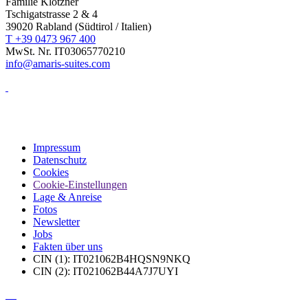
Familie Klotzner
Tschigatstrasse 2 & 4
39020 Rabland (Südtirol / Italien)
T +39 0473 967 400
MwSt. Nr. IT03065770210
info@amaris-suites.com
Impressum
Datenschutz
Cookies
Cookie-Einstellungen
Lage & Anreise
Fotos
Newsletter
Jobs
Fakten über uns
CIN (1): IT021062B4HQSN9NKQ
CIN (2): IT021062B44A7J7UYI